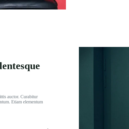
lentesque
ttis auctor. Curabitur
entum. Etiam elementum