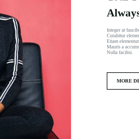
Alway
Integer at fauci
Curabitur eleme
Etiam elementum
Mauris a accumsa
Nulla facilisi.
MORE D