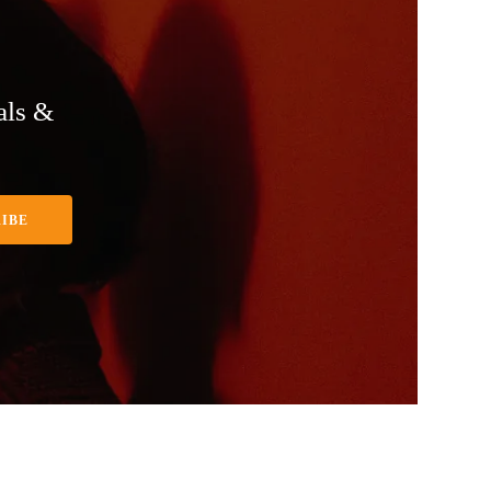
als &
IBE